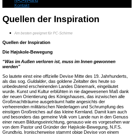
N•O•W•land
Kontakt
Quellen der Inspiration
Am besten geeignet für PC-Schirme
Quellen der Inspiration
Die Højskole-Bewegung
“Was im Außen verloren ist, muss im Innen gewonnen
werden”
So lautete einst eine offizielle Devise Mitte des 19. Jahrhunderts,
als das sog.
Guldalder
, das goldene Zeitalter des heute so
unbedeutend erscheinenden Landes Dänemark, eingeläutet
wurde. Kunst und Kultur erblühten in nie dagewesenen Maß dank
der neuen Orientierung des Königshauses, das inzwischen alle
Großmachtträume ausgeträumt hatte angesichts der
verheerenden militärischen Niederlagen und Schrumpfung des
einstigen Großreiches auf das kleine Kernland. Damit kam auch
und besonders das gemeine Volk vom Lande nun in den Genuss
einer neuen Bildungseinrichtung, genauso wie es vorgesehen war
von dem Pastor und Gründer der Højskole-Bewegung, N.F.S.
Grundtvig. Ironischerweise stammt obige Devise von einem