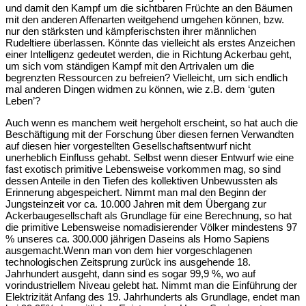
und damit den Kampf um die sichtbaren Früchte an den Bäumen
mit den anderen Affenarten weitgehend umgehen können, bzw.
nur den stärksten und kämpferischsten ihrer männlichen
Rudeltiere überlassen. Könnte das vielleicht als erstes Anzeichen
einer Intelligenz gedeutet werden, die in Richtung Ackerbau geht,
um sich vom ständigen Kampf mit den Artrivalen um die
begrenzten Ressourcen zu befreien? Vielleicht, um sich endlich
mal anderen Dingen widmen zu können, wie z.B. dem ‘guten
Leben’?
Auch wenn es manchem weit hergeholt erscheint, so hat auch die
Beschäftigung mit der Forschung über diesen fernen Verwandten
auf diesen hier vorgestellten Gesellschaftsentwurf nicht
unerheblich Einfluss gehabt. Selbst wenn dieser Entwurf wie eine
fast exotisch primitive Lebensweise vorkommen mag, so sind
dessen Anteile in den Tiefen des kollektiven Unbewussten als
Erinnerung abgespeichert. Nimmt man mal den Beginn der
Jungsteinzeit vor ca. 10.000 Jahren mit dem Übergang zur
Ackerbaugesellschaft als Grundlage für eine Berechnung, so hat
die primitive Lebensweise nomadisierender Völker mindestens 97
% unseres ca. 300.000 jährigen Daseins als Homo Sapiens
ausgemacht.Wenn man von dem hier vorgeschlagenen
technologischen Zeitsprung zurück ins ausgehende 18.
Jahrhundert ausgeht, dann sind es sogar 99,9 %, wo auf
vorindustriellem Niveau gelebt hat. Nimmt man die Einführung der
Elektrizität Anfang des 19. Jahrhunderts als Grundlage, endet man