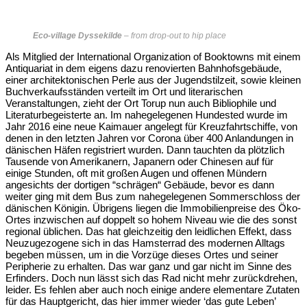
Eco-village Dyssekilde
– from drop-out to hip place
Als Mitglied der International Organization of Booktowns mit einem
Antiquariat in dem eigens dazu renovierten Bahnhofsgebäude,
einer architektonischen Perle aus der Jugendstilzeit, sowie kleinen
Buchverkaufsständen verteilt im Ort und literarischen
Veranstaltungen, zieht der Ort Torup nun auch Bibliophile und
Literaturbegeisterte an. Im nahegelegenen Hundested wurde im
Jahr 2016 eine neue Kaimauer angelegt für Kreuzfahrtschiffe, von
denen in den letzten Jahren vor Corona über 400 Anlandungen in
dänischen Häfen registriert wurden. Dann tauchten da plötzlich
Tausende von Amerikanern, Japanern oder Chinesen auf für
einige Stunden, oft mit großen Augen und offenen Mündern
angesichts der dortigen “schrägen“ Gebäude, bevor es dann
weiter ging mit dem Bus zum nahegelegenen Sommerschloss der
dänischen Königin. Übrigens liegen die Immobilienpreise des Öko-
Ortes inzwischen auf doppelt so hohem Niveau wie die des sonst
regional üblichen. Das hat gleichzeitig den leidlichen Effekt, dass
Neuzugezogene sich in das Hamsterrad des modernen Alltags
begeben müssen, um in die Vorzüge dieses Ortes und seiner
Peripherie zu erhalten. Das war ganz und gar nicht im Sinne des
Erfinders. Doch nun lässt sich das Rad nicht mehr zurückdrehen,
leider. Es fehlen aber auch noch einige andere elementare Zutaten
für das Hauptgericht, das hier immer wieder ‘das gute Leben’