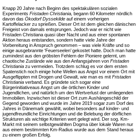
Knapp 20 Jahre nach Beginn des spektakulären sozialen
Experiments
Fristaden Christiania,
begann 60 Kilometer nördlich
davon das
Ökodorf Dyssekilde
auf einem vorherigen
Kartoffelacker zu sprießen. Dieser Ort ist dem gleichen dänischen
Freigeist von damals entsprungen. Jedoch war er nicht wie
Fristaden Christiana quasi über Nacht und aus einer spontanen
Aktion heraus entstanden, sondern hatte viele Jahre der
Vorbereitung in Anspruch genommen – was viele Kräfte und so
einige ausgebrannte ‘Feuerseelen’ gekostet hatte. Doch man hatte
zumindest aus den gröbsten Fehlern der Pioniere gelernt, um
chaotische Zustände wie aus den Anfangsjahren von
Fristaden
Christiania
zu vermeiden. Trotzdem schlug es vor dem ersten
Spatenstich noch einige hohe Wellen aus Angst vor einem Ort mit
Ausgeflippten mit Drogen und Gewalt, wie man es mit
Fristaden
Christiania
verband. Es gründete sich sogar eine
Bürgerinitiativeaus Angst um die örtlichen Kinder und
Jugendlichen, und natürlich um den Wertverlust der umliegenden
Immobilien. Inzwischen ist dieser Ort zum Aushängeschild der
Gegend geworden und wurde im Jahre 2019 sogar zum Dorf des
Jahres in Dänemark gewählt, wobei besonders auf kinder- und
jugendfreundliche Einrichtungen und die Belebung der dörflichen
Strukturen als wichtige Kriterien wert gelegt wird. Der sog. Km-
Markt mit seinem selbstgewählten Dogma über lokale Waren nur
aus einem bestimmten Km-Radius wurde aus dem Stand heraus
zu einem großen Erfolg.