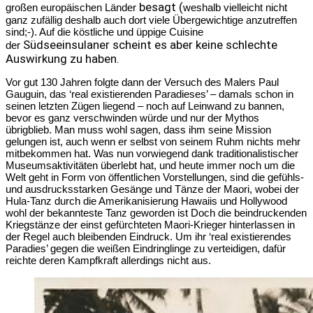
besagt (
großen europäischen Länder
weshalb vielleicht nicht
ganz zufällig deshalb auch dort viele Übergewichtige anzutreffen
sind;-). Auf die
köstliche und üppige Cuisine
Südseeinsulaner scheint es aber keine schlechte
der
Auswirkung zu haben.
Vor gut 130 Jahren folgte dann der Versuch des Malers Paul
Gauguin, das ‘real existierenden Paradieses’ – damals schon in
seinen letzten Zügen liegend – noch auf Leinwand zu bannen,
bevor es ganz verschwinden würde und nur der Mythos
übrigblieb. Man muss wohl sagen, dass ihm seine Mission
gelungen ist, auch wenn er selbst von seinem Ruhm nichts mehr
mitbekommen hat. Was nun vorwiegend dank traditionalistischer
Museumsaktivitäten überlebt hat, und heute immer noch um die
Welt geht in Form von öffentlichen Vorstellungen, sind die gefühls-
und ausdrucksstarken Gesänge und Tänze der Maori, wobei der
Hula-Tanz durch die Amerikanisierung Hawaiis und Hollywood
wohl der bekannteste Tanz geworden ist Doch die beindruckenden
Kriegstänze der einst gefürchteten Maori-Krieger hinterlassen in
der Regel auch bleibenden Eindruck. Um ihr ‘real existierendes
Paradies’ gegen die weißen Eindringlinge zu verteidigen, dafür
reichte deren Kampfkraft allerdings nicht aus.