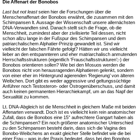
Die Affenart der Bonobos
Last but not least
seien hier die Forschungen über die
Menschenaffenart der Bonobos erwähnt, die zusammen mit den
Schimpansen lt. Aussage der Wissenschaft unsere allernächsten
DNA-Verwandten sind. Danach stellt sich die Frage, ob die
Menschheit, zumindest aber der zivilisierte Teil dessen, nicht
schon allzu lange in der Fußspur des Schimpansen und dem
patriarchalischem Alphatier-Prinzip gewandelt ist. Sind wir
vielleicht der falschen Fährte gefolgt? Hätten wir uns vielleicht
lieber an den entspannteren und eher matriarchalisch anmutenden
Herrschaftsstrukturen (eigentlich ‘Frauschaftsstrukturen’;-) der
Bonobos orientieren sollen? Wie bei den Mosuos werden die
Bonobos nicht von herausragenden Alphatieren gelenkt, sondern
von einer eher im Hintergrund agierenden ‘Regierung’ von älteren
Weibchen. Dort gibt es weder aggressive und geltungssüchtige
Anführer noch Testosteron- oder Östrogenüberschuss, und damit
auch keinen permanenten Hierarchiekampf, um an das Napf der
Sexualität zu kommen.
Lt. DNA-Abgleich ist die Menschheit in gleichem Maße mit beiden
Affenarten verwandt. Doch ist es vielleicht kein rein anatomischer
Zufall, dass die Bonobos eine 15° aufrechtere Gangart haben als
die Schimpansen? Ein noch größerer anatomischer Unterschied
zu den Schimpansen besteht darin, dass sich die Vagina des
Bonobo-Weibchens an exakt gleicher Stelle befindet wie die bei
einer Frau – was in der Praxis bedeutet, dass bei den Bonobos