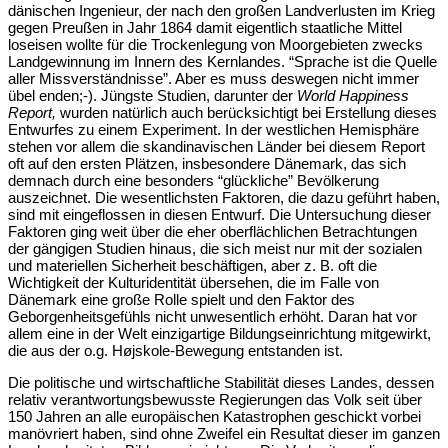
dänischen Ingenieur, der nach den großen Landverlusten im Krieg
gegen Preußen in Jahr 1864 damit eigentlich staatliche Mittel
loseisen wollte für die Trockenlegung von Moorgebieten zwecks
Landgewinnung im Innern des Kernlandes. “Sprache ist die Quelle
aller Missverständnisse”. Aber es muss deswegen nicht immer
übel enden;-). Jüngste Studien, darunter der
World Happiness
Report,
wurden natürlich auch berücksichtigt bei Erstellung dieses
Entwurfes zu einem Experiment. In der westlichen Hemisphäre
stehen vor allem die skandinavischen Länder bei diesem Report
oft auf den ersten Plätzen, insbesondere Dänemark, das sich
demnach durch eine besonders “glückliche” Bevölkerung
auszeichnet. Die wesentlichsten Faktoren, die dazu geführt haben,
sind mit eingeflossen in diesen Entwurf. Die Untersuchung dieser
Faktoren ging weit über die eher oberflächlichen Betrachtungen
der gängigen Studien hinaus, die sich meist nur mit der sozialen
und materiellen Sicherheit beschäftigen, aber z. B. oft die
Wichtigkeit der Kulturidentität übersehen, die im Falle von
Dänemark eine große Rolle spielt und den Faktor des
Geborgenheitsgefühls nicht unwesentlich erhöht. Daran hat vor
allem eine in der Welt einzigartige Bildungseinrichtung mitgewirkt,
die aus der o.g. Højskole-Bewegung entstanden ist.
Die politische und wirtschaftliche Stabilität dieses Landes, dessen
relativ verantwortungsbewusste Regierungen das Volk seit über
150 Jahren an alle europäischen Katastrophen geschickt vorbei
manövriert haben, sind ohne Zweifel ein Resultat dieser im ganzen