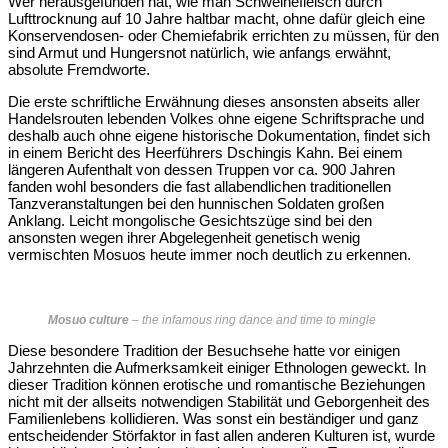
Wer herausgefunden hat, wie man Schweinefleisch durch
Lufttrocknung auf 10 Jahre haltbar macht, ohne dafür gleich eine
Konservendosen- oder Chemiefabrik errichten zu müssen, für den
sind Armut und Hungersnot natürlich, wie anfangs erwähnt,
absolute Fremdworte.
Die erste schriftliche Erwähnung dieses ansonsten abseits aller
Handelsrouten lebenden Volkes ohne eigene Schriftsprache und
deshalb auch ohne eigene historische Dokumentation, findet sich
in einem Bericht des Heerführers Dschingis Kahn. Bei einem
längeren Aufenthalt von dessen Truppen vor ca. 900 Jahren
fanden wohl besonders die fast allabendlichen traditionellen
Tanzveranstaltungen bei den hunnischen Soldaten großen
Anklang. Leicht mongolische Gesichtszüge sind bei den
ansonsten wegen ihrer Abgelegenheit genetisch wenig
vermischten Mosuos heute immer noch deutlich zu erkennen.
Mosuo culture
–
the infamous ring dance and time to mingle
Diese besondere Tradition der Besuchsehe hatte vor einigen
Jahrzehnten die Aufmerksamkeit einiger Ethnologen geweckt. In
dieser Tradition können erotische und romantische Beziehungen
nicht mit der allseits notwendigen Stabilität und Geborgenheit des
Familienlebens kollidieren. Was sonst ein beständiger und ganz
entscheidender Störfaktor in fast allen anderen Kulturen ist, wurde