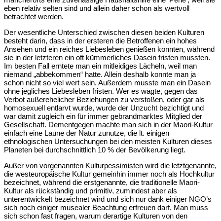
eben relativ selten sind und allein daher schon als wertvoll
betrachtet werden.
Der wesentliche Unterschied zwischen diesen beiden Kulturen
besteht darin, dass in der ersteren die Betroffenen ein hohes
Ansehen und ein reiches Liebesleben genießen konnten, während
sie in der letzteren ein oft kümmerliches Dasein fristen mussten.
Im besten Fall erntete man ein mitleidiges Lächeln, weil man
niemand „abbekommen“ hatte. Allein deshalb konnte man ja
schon nicht so viel wert sein. Außerdem musste man ein Dasein
ohne jegliches Liebesleben fristen. Wer es wagte, gegen das
Verbot außerehelicher Beziehungen zu verstoßen, oder gar als
homosexuell entlarvt wurde, wurde der Unzucht bezichtigt und
war damit zugleich ein für immer gebrandmarktes Mitglied der
Gesellschaft. Dementgegen machte man sich in der Maori-Kultur
einfach eine Laune der Natur zunutze, die lt. einigen
ethnologischen Untersuchungen bei den meisten Kulturen dieses
Planeten bei durchschnittlich 10 % der Bevölkerung liegt.
Außer von vorgenannten Kulturpessimisten wird die letztgenannte,
die westeuropäische Kultur gemeinhin immer noch als Hochkultur
bezeichnet, während die erstgenannte, die traditionelle Maori-
Kultur als rückständig und primitiv, zumindest aber als
unterentwickelt bezeichnet wird und sich nur dank einiger NGO’s
sich noch einiger musealer Beachtung erfreuen darf. Man muss
sich schon fast fragen, warum derartige Kulturen von den