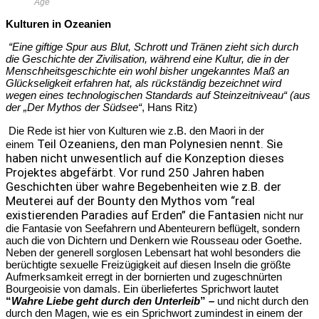
Age
Kulturen in Ozeanien
“Eine
giftige Spur aus Blut, Schrott und Tränen zieht sich durch
die Geschichte der Zivilisation, während eine Kultur, die in der
Menschheitsgeschichte ein wohl bisher ungekanntes Maß an
Glückseligkeit erfahren hat, als rückständig bezeichnet wird
wegen eines technologischen Standards auf Steinzeitniveau“
(aus
der „
Der Mythos der Südsee
“
, Hans Ritz)
Die Rede ist hier von Kulturen wie z.B. den Maori in der
Teil Ozeaniens, den man Polynesien nennt. Sie
einem
haben nicht unwesentlich auf die Konzeption dieses
Projektes abgefärbt. Vor rund 250 Jahren haben
Geschichten über wahre Begebenheiten wie z.B. der
Meuterei auf der Bounty den M
ythos vom “real
existierenden Paradies auf Erden”
die Fantasien
nicht nur
die Fantasie von Seefahrern und Abenteurern beflügelt, sondern
auch die von Dichtern und Denkern wie Rousseau oder Goethe.
Neben der generell sorglosen Lebensart hat wohl besonders die
berüchtigte sexuelle Freizügigkeit auf diesen Inseln die größte
Aufmerksamkeit erregt in der bornierten und zugeschnürten
Bourgeoisie von damals. Ein überliefertes Sprichwort lautet
“
Wahre Liebe geht durch den Unterleib
” –
und nicht durch den
durch den Magen, wie es ein Sprichwort zumindest in einem
der