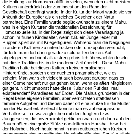
die Haltung zur Homosexualität, in vielen, wenn den nicht meisten
Kulturen unterdrückt oder zumindest an den Rand der
Gesellschaft gedrängt wurde. In der Kultur der Maori wurde sie vor
Ankunft der Europäer als ein reiches Geschenk der Natur
betrachtet. Eine Familie wurde beglückwünscht zu einem Mahu,
was in einigen Kulturen die tradtionellen Bezeichnung für
Homosexuelle ist. In der Regel zeigt sich diese Veranlagung ja
schon im frühen Kindesalter, wenn z.B. ein Junge lieber mit
Puppen spielt als mit Kriegerfiguren. Während man die Neigungen
in anderen Kulturen zu unterdrücken oder umzupolen versucht,
förderte man dort dann geradezu solche Tendenzen. Auf
abgelegenen und nicht allzu streng christlich überwachten Inseln
hat diese Tradition bis in die moderne Zeit überlebt. Diese Mahu-
Tradition hatte bei diesen Kulturen keine moralischen
Hintergründe, sondern eher nüchtern pragmatische, wie es
scheint. Man war sich vieleicht auch bewusst darüber, dass es
einer Gemeinschaft nur gut gehen kann, wenn es
allen
Mitgleidern
gut geht. Nicht umsonst hatte diese Kultur den Ruf des „real
existierenden“ Paradieses auf Erden. Die Mahus gründeten in der
Regel keine eigenen Familien, aber verrichteten stattdessen
feminine Aufgaben und blieben daher oft eine Stütze für die Mütter
bei der Hausarbeit. Vielleicht könnte man es auf europäische
Verhältnisse in etwa vergleichen mit den Jungfern bzw.
Junggesellen, die unverheiratet geblieben waren und dann auf den
Bauernhöfen eine große Stütze darstellten im Haushalt bzw. bei
der Hofarbeit. Noch heute nennt in man gutbürgerlichen Kreisen
mancherorts eine zuverlässige Haushaltshilfe eine ‘Perle’, weil sie