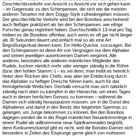
Geschlechtsverkehr von Ansicht zu Ansicht vor sich gehen kann
– im Gegensatz zu den Schimpansen, die sich wie die meisten
anderen Tierarten mit dem Doggy-Style zufriedengeben müssen.
Der geschlechtliche Verkehr wird bei den Bonobos anscheinend
auch fleißiger praktiziert als bei den Schimpansen, wie eifrige
Forscher genau registriert haben. Durchschnittlich 13-mal pro Tag
treiben es die Bonobos offenbar, auch wenn es oft gar nicht länger
als 30 Sekunden dauert und einfach mal so als eine Art
Begrüßungsritual dienen kann. Ein Hello-Quickie, sozusagen. Bei
den Schimpansen ist diese Art von Vergnügen nur dem Alphatier
und seinen jeweiligen auserkorenen Damen vergönnt. Alle
anderen, besonders alle anderen männlichen Mitglieder des
Rudels, kucken nämlich mehr oder weniger ständig in die Röhre
(bzw. den hohlen Stamm;-) – es sei denn, man treibt es heimlich
hinter dem Rücken des Chefs, was aber bei Entdeckung durch
das Alphatier zu heftiger Dresche führen kann, auch für das
fremdgehende Weibchen. Deshalb versucht man sich natürlich
ständig nach oben zu kämpfen in der Hierarchie, um eines Tages
auch in diesen herrlichen Genuss zu kommen – während die
Damen sich ständig herausputzen müssen, um in die Gunst des
Alphatieres und damit in den Besitz des begehrten Spermas zu
gelangen, um Junge bekommen zu können. Bei den Bonobos
dagegen werden die in der Regel männlichen Neuankömmlinge in
einem Rudel als willkommene neue Spielkameraden begrüßt,
denn Konkurrenzkampf gibt es nicht, weil die Bonobo-Damen sich
besonders in Zeiten des Eisprungs gerne gleich von mehreren