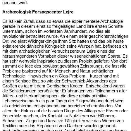
genannt wird.
Archæologisk Forsøgscenter Lejre
Es ist kein Zufall, dass so etwas die experimentelle Archäologie
gerade in diesem einst so freigeistigen Land ihre ersten Schritte
unternahm, schon im vorletzten Jahrhundert, wo dies als
revolutionär betrachtet wurde. An einem sehr geschichtsträchtigen
Ort, wo einst Wikingerkönige ihren Sitz hatten und das bis heute
existierende dänische Königreich seine Wurzeln hat, befindet sich
mit dem archäologischen Versuchszentrum Lejre eines der
herausragendsten Vorhaben dieser wissenschaftlichen Sparte. Es
hat sehr wertvolle Inspiration zu diesem Projekt geliefert. Von dort
stammt die Idee des bewusst gewählten Zeitsprungs, die fast alle
Probleme basierend auf für Mensch und Natur schädlicher
Technologie – inzwischen ein Giga-Problem – kurzerhand mit
einem Schlage löst, so wie der Schwerthieb Alexanders des
Großen es tat mit dem Gordischen Knoten. Entscheidend waren
die Schilderungen persönlicher Erfahrungen von Teilnehmern aller
Alters- und Herkunftsgruppen, die diese relativ primitive
Lebensweise nach ein paar Tagen der Eingewöhnung durchweg
als erleichternd, entspannend und bereichernd empfanden. Vor
allem der Fokus auf die basalen Dinge des Alltags wie Essen oder
Feuerholz machen, der Kontakt zu Nutztieren wie Hühnern,
Schweinen, Ziegen und kreative Tätigkeiten wie das Weben von
Textilien oder das Reparieren von Dächern wurden genannt.
Erstaunlicherweise wurden sog. Annehmlichkeiten des modernen