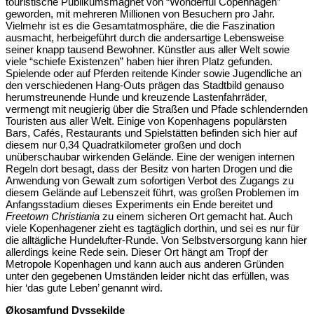
touristische Publikumsmagnet von “Wonderful Copenhagen”
geworden, mit mehreren Millionen von Besuchern pro Jahr.
Vielmehr ist es die Gesamtatmosphäre, die die Faszination
ausmacht, herbeigeführt durch die andersartige Lebensweise
seiner knapp tausend Bewohner. Künstler aus aller Welt sowie
viele “schiefe Existenzen” haben hier ihren Platz gefunden.
Spielende oder auf Pferden reitende Kinder sowie Jugendliche an
den verschiedenen Hang-Outs prägen das Stadtbild genauso
herumstreunende Hunde und kreuzende Lastenfahrräder,
vermengt mit neugierig über die Straßen und Pfade schlendernden
Touristen aus aller Welt. Einige von Kopenhagens populärsten
Bars, Cafés, Restaurants und Spielstätten befinden sich hier auf
diesem nur 0,34 Quadratkilometer großen und doch
unüberschaubar wirkenden Gelände. Eine der wenigen internen
Regeln dort besagt, dass der Besitz von harten Drogen und die
Anwendung von Gewalt zum sofortigen Verbot des Zugangs zu
diesem Gelände auf Lebenszeit führt, was großen Problemen im
Anfangsstadium dieses Experiments ein Ende bereitet und
Freetown Christiania
zu einem sicheren Ort gemacht hat. Auch
viele Kopenhagener zieht es tagtäglich dorthin, und sei es nur für
die alltägliche Hundelufter-Runde. Von Selbstversorgung kann hier
allerdings keine Rede sein. Dieser Ort hängt am Tropf der
Metropole Kopenhagen und kann auch aus anderen Gründen
unter den gegebenen Umständen leider nicht das erfüllen, was
hier ‘das gute Leben’ genannt wird.
Økosamfund Dyssekilde