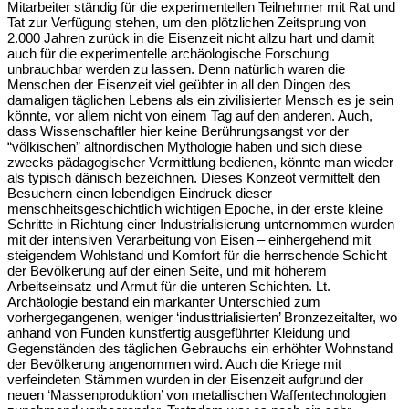
Mitarbeiter ständig für die experimentellen Teilnehmer mit Rat und
Tat zur Verfügung stehen, um den plötzlichen Zeitsprung von
2.000 Jahren zurück in die Eisenzeit nicht allzu hart und damit
auch für die experimentelle archäologische Forschung
unbrauchbar werden zu lassen. Denn natürlich waren die
Menschen der Eisenzeit viel geübter in all den Dingen des
damaligen täglichen Lebens als ein zivilisierter Mensch es je sein
könnte, vor allem nicht von einem Tag auf den anderen. Auch,
dass Wissenschaftler hier keine Berührungsangst vor der
“völkischen” altnordischen Mythologie haben und sich diese
zwecks pädagogischer Vermittlung bedienen, könnte man wieder
als typisch dänisch bezeichnen. Dieses Konzeot vermittelt den
Besuchern einen lebendigen Eindruck dieser
menschheitsgeschichtlich wichtigen Epoche, in der erste kleine
Schritte in Richtung einer Industrialisierung unternommen wurden
mit der intensiven Verarbeitung von Eisen – einhergehend mit
steigendem Wohlstand und Komfort für die herrschende Schicht
der Bevölkerung auf der einen Seite, und mit höherem
Arbeitseinsatz und Armut für die unteren Schichten. Lt.
Archäologie bestand ein markanter Unterschied zum
vorhergegangenen, weniger ‘industtrialisierten’ Bronzezeitalter, wo
anhand von Funden kunstfertig ausgeführter Kleidung und
Gegenständen des täglichen Gebrauchs ein erhöhter Wohnstand
der Bevölkerung angenommen wird. Auch die Kriege mit
verfeindeten Stämmen wurden in der Eisenzeit aufgrund der
neuen ‘Massenproduktion’ von metallischen Waffentechnologien