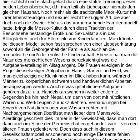
hier schlicht und einfach gelöst durch eine strikte Trennung dieser
beiden Lebensbereiche, d.h. man teilt als Liebespaar niemals den
gleichen Haushalt. Noch mehr als die traditionelle Maori-Kultur mit
ihrer lebensfreudigen und sexuell recht freizügigen Art, die aber
doch noch die Zweier-Ehe als das vorherrschende Familienmodell
hatte, bringt die Mosuo-Kultur durch diese Tradition der
Besuchsehe beständige Erotik und Sexualität als in das
Alltagsleben, auch für Elternteile von Kinderfamilien. Man könnte
bei diesem Modell schon fast sprechen von einer Liebeserklärung
sowohl an die Geborgenheit der Familie als auch an die
romantische und/oder erotische Leidenschaft. Ebenso hat man die
Natur des menschlichen Wesens berücksichtigt was die
Aufgabenverteilung im Alltag angeht. Die Frauen erledigen in der
Regel die vielseitigen Aufgaben in Haus-, Garten- und Feld, wo
man gleichzeigig die Kleinkinder im Blick haben kann, während
Männer zu körperlichen schweren und handwerklichen Arbeiten
herangezogen werden. Auch etwas gefährlichere Aufgaben
gehören dazu, u.a. Handelskarawanen in weiter entfernte
Gegenden bis hin nach Nepal, um dann von dort mit nützlichen
Waren und Werkzeugen zurückzukehren. Verhandlungen bei
Erwerb von Nutztieren oder von Wasserrechten mit
Nachbargemeinden überlässt man lieber dem Mannsvolk.
Allerdings geschieht dies immer in der Gewissheit, dass man dort
dann auch im Sinne der Gemeinschaften gehandelt wird – von den
älteren Frauen gelenkt wird. Doch dass auch in diesem
Gesellschaftsmodell anscheinend noch einige Elemente fehlen
zum „guten Leben“, wird indiziert von der großen Abwanderung