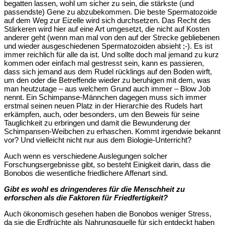
begatten lassen, wohl um sicher zu sein, die stärkste (und
passendste) Gene zu abzubekommen. Die beste Spermatozoide
auf dem Weg zur Eizelle wird sich durchsetzen. Das Recht des
Stärkeren wird hier auf eine Art umgesetzt, die nicht auf Kosten
anderer geht (wenn man mal von den auf der Strecke gebliebenen
und wieder ausgeschiedenen Spermatozoiden absieht ;-). Es ist
immer reichlich für alle da ist. Und sollte doch mal jemand zu kurz
kommen oder einfach mal gestresst sein, kann es passieren,
dass sich jemand aus dem Rudel rücklings auf den Boden wirft,
um den oder die Betreffende wieder zu beruhigen mit dem, was
man heutzutage – aus welchem Grund auch immer – Blow Job
nennt. Ein Schimpanse-Männchen dagegen muss sich immer
erstmal seinen neuen Platz in der Hierarchie des Rudels hart
erkämpfen, auch, oder besonders, um den Beweis für seine
Tauglichkeit zu erbringen und damit die Bewunderung der
Schimpansen-Weibchen zu erhaschen. Kommt irgendwie bekannt
vor? Und vielleicht nicht nur aus dem Biologie-Unterricht?
Auch wenn es verschiedene Auslegungen solcher
Forschungsergebnisse gibt, so besteht Einigkeit darin, dass die
Bonobos die wesentliche friedlichere Affenart sind.
Gibt es wohl es dringenderes für die Menschheit zu
erforschen als die Faktoren für Friedfertigkeit?
Auch ökonomisch gesehen haben die Bonobos weniger Stress,
da sie die Erdfrüchte als Nahrungsquelle für sich entdeckt haben