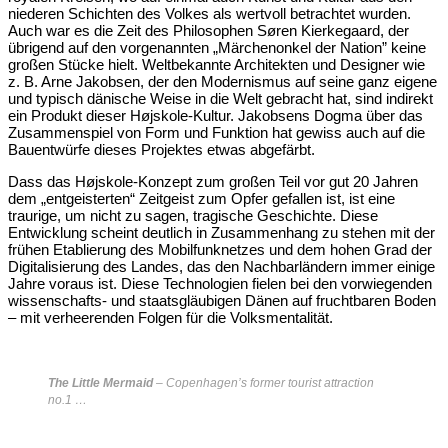
niederen Schichten des Volkes als wertvoll betrachtet wurden.
Auch war es die Zeit des Philosophen Søren Kierkegaard, der
übrigend auf den vorgenannten „Märchenonkel der Nation” keine
großen Stücke hielt. Weltbekannte Architekten und Designer wie
z. B. Arne Jakobsen, der den Modernismus auf seine ganz eigene
und typisch dänische Weise in die Welt gebracht hat, sind indirekt
ein Produkt dieser Højskole-Kultur. Jakobsens Dogma über das
Zusammenspiel von Form und Funktion hat gewiss auch auf die
Bauentwürfe dieses Projektes etwas abgefärbt.
Dass das Højskole-Konzept zum großen Teil vor gut 20 Jahren
dem „entgeisterten“ Zeitgeist zum Opfer gefallen ist, ist eine
traurige, um nicht zu sagen, tragische Geschichte. Diese
Entwicklung scheint deutlich in Zusammenhang zu stehen mit der
frühen Etablierung des Mobilfunknetzes und dem hohen Grad der
Digitalisierung des Landes, das den Nachbarländern immer einige
Jahre voraus ist. Diese Technologien fielen bei den vorwiegenden
wissenschafts- und staatsgläubigen Dänen auf fruchtbaren Boden
– mit verheerenden Folgen für die Volksmentalität.
The Little Mermaid
– Copenhagen’s former tourist attraction
no.1 …