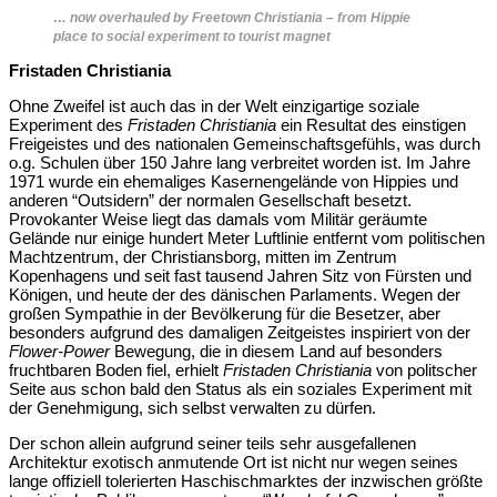
… now overhauled by
Freetown Christiania
– from Hippie
place to social experiment to tourist magnet
Fristaden Christiania
Ohne Zweifel ist auch das in der Welt einzigartige soziale
Experiment des
Fristaden Christiania
ein Resultat des einstigen
Freigeistes und des nationalen Gemeinschaftsgefühls, was durch
o.g. Schulen über 150 Jahre lang verbreitet worden ist. Im Jahre
1971 wurde ein ehemaliges Kasernengelände von Hippies und
anderen “Outsidern” der normalen Gesellschaft besetzt.
Provokanter Weise liegt das damals vom Militär geräumte
Gelände nur einige hundert Meter Luftlinie entfernt vom politischen
Machtzentrum, der Christiansborg, mitten im Zentrum
Kopenhagens und seit fast tausend Jahren Sitz von Fürsten und
Königen, und heute der des dänischen Parlaments. Wegen der
großen Sympathie in der Bevölkerung für die Besetzer, aber
besonders aufgrund des damaligen Zeitgeistes inspiriert von der
Flower-Power
Bewegung, die in diesem Land auf besonders
fruchtbaren Boden fiel, erhielt
Fristaden Christiania
von politscher
Seite aus schon bald den Status als ein soziales Experiment mit
der Genehmigung, sich selbst verwalten zu dürfen.
Der schon allein aufgrund seiner teils sehr ausgefallenen
Architektur exotisch anmutende Ort ist nicht nur wegen seines
lange offiziell tolerierten Haschischmarktes der inzwischen größte