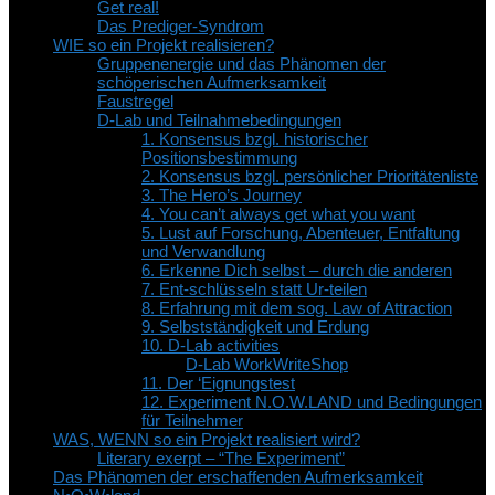
Get real!
Das Prediger-Syndrom
WIE so ein Projekt realisieren?
Gruppenenergie und das Phänomen der
schöperischen Aufmerksamkeit
Faustregel
D-Lab und Teilnahmebedingungen
1. Konsensus bzgl. historischer
Positionsbestimmung
2. Konsensus bzgl. persönlicher Prioritätenliste
3. The Hero’s Journey
4. You can’t always get what you want
5. Lust auf Forschung, Abenteuer, Entfaltung
und Verwandlung
6. Erkenne Dich selbst – durch die anderen
7. Ent-schlüsseln statt Ur-teilen
8. Erfahrung mit dem sog. Law of Attraction
9. Selbstständigkeit und Erdung
10. D-Lab activities
D-Lab WorkWriteShop
11. Der ‘Eignungstest
12. Experiment N.O.W.LAND und Bedingungen
für Teilnehmer
WAS, WENN so ein Projekt realisiert wird?
Literary exerpt – “The Experiment”
Das Phänomen der erschaffenden Aufmerksamkeit