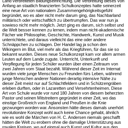
Land verbreiteten Bildungseinrichtung. Die Verbreitung dieses von
Anfang an staatlich finanzierten Schulkonzeptes hatte seinerzeit
eine neue Art von nationalem Zusammengehörigkeitsgefühl
begründet, wo es aber nicht mehr darum ging, das Nachbarland
militärisch oder wirtschaftlich zu übertrumpfen. Das war nun ja
sowieso nicht mehr möglich. Jetzt ging es darum, sich selbst und
die Welt besser kennen zu lernen, indem man nicht-akademische
Fächer wie Philosophie, Geschichte, Handwerk, Kunst und Musik
unterrichtete, und daraus vielleicht das eine oder andere
Schnäppchen zu schlagen. Der Handel lag ja schon den
Wikingern im Blut, viel mehr als das Kriegführen, für das sie so
bekannt wurden. Dieses neue Schulkonzept kam vor allem armen
Leuten auf dem Lande zugute. Unterricht, Unterkunft und
Verpflegung für jeden Schüler wurden über einen Zeitraum von
zwei Jahren vom Staat bezahlt. Während dieser Zeit im Internat
wurden viele junge Menschen zu Freunden fürs Leben, während
junge Menschen anderer Nationen derartig intensive Nähe zu
dieser Zeit meist nur auf Schlachtfeldern und in Schützengräben
erleben durften, oder in Lazaretten und Versehrtenheimen. Diese
Art von Schule wurde vor rund 180 Jahren von diesem beherzten
Pastor und seinen Mitstreitern gegründet in einer Zeit, wo das
einstige Großreich von England und Preußen in die Knie
gezwungen worden war. Ansonsten hätte dieses damals unerhört
revolutionäre Konzept wohl auch keine Chance gehabt, ähnlich
wie es wohl die Märchen von H. C. Andersen niemals geschafft
hätten die Welt zu erobern ohne die damalige Unterstützung aus
royalen Kreisen, wo auf einmal auch Kunst und Kultur aus den