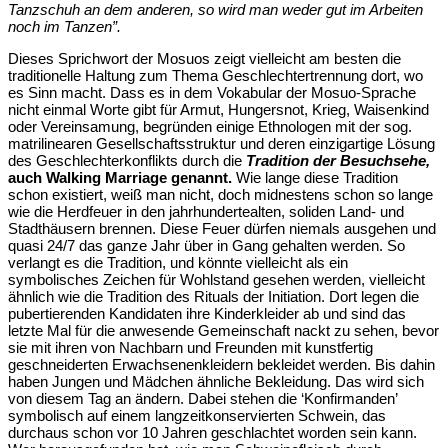
Tanzschuh an dem anderen, so wird man weder gut im Arbeiten
noch im Tanzen”.
Dieses Sprichwort der Mosuos zeigt vielleicht am besten die
traditionelle Haltung zum Thema Geschlechtertrennung dort, wo
es Sinn macht. Dass es in dem Vokabular der Mosuo-Sprache
nicht einmal Worte gibt für Armut, Hungersnot, Krieg, Waisenkind
oder Vereinsamung, begründen einige Ethnologen mit der sog.
matrilinearen Gesellschaftsstruktur und deren einzigartige Lösung
des Geschlechterkonflikts durch die
Tradition der Besuchsehe,
auch Walking Marriage genannt
.
Wie lange diese Tradition
schon existiert, weiß man nicht, doch midnestens schon so lange
wie die Herdfeuer in den jahrhundertealten, soliden Land- und
Stadthäusern brennen. Diese Feuer dürfen niemals ausgehen und
quasi 24/7 das ganze Jahr über in Gang gehalten werden. So
verlangt es die Tradition, und könnte vielleicht als ein
symbolisches Zeichen für Wohlstand gesehen werden, vielleicht
ähnlich wie die Tradition des Rituals der Initiation. Dort legen die
pubertierenden Kandidaten ihre Kinderkleider ab und sind das
letzte Mal für die anwesende Gemeinschaft nackt zu sehen, bevor
sie mit ihren von Nachbarn und Freunden mit kunstfertig
geschneiderten Erwachsenenkleidern bekleidet werden. Bis dahin
haben Jungen und Mädchen ähnliche Bekleidung. Das wird sich
von diesem Tag an ändern. Dabei stehen die ‘Konfirmanden’
symbolisch auf einem langzeitkonservierten Schwein, das
durchaus schon vor 10 Jahren geschlachtet worden sein kann.