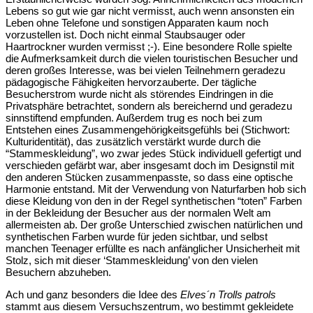
Lebens so gut wie gar nicht vermisst, auch wenn ansonsten ein
Leben ohne Telefone und sonstigen Apparaten kaum noch
vorzustellen ist. Doch nicht einmal Staubsauger oder
Haartrockner wurden vermisst ;-). Eine besondere Rolle spielte
die Aufmerksamkeit durch die vielen touristischen Besucher und
deren großes Interesse, was bei vielen Teilnehmern geradezu
pädagogische Fähigkeiten hervorzauberte. Der tägliche
Besucherstrom wurde nicht als störendes Eindringen in die
Privatsphäre betrachtet, sondern als bereichernd und geradezu
sinnstiftend empfunden. Außerdem trug es noch bei zum
Entstehen eines Zusammengehörigkeitsgefühls bei (Stichwort:
Kulturidentität), das zusätzlich verstärkt wurde durch die
“Stammeskleidung”, wo zwar jedes Stück individuell gefertigt und
verschieden gefärbt war, aber insgesamt doch im Designstil mit
den anderen Stücken zusammenpasste, so dass eine optische
Harmonie entstand. Mit der Verwendung von Naturfarben hob sich
diese Kleidung von den in der Regel synthetischen “toten” Farben
in der Bekleidung der Besucher aus der normalen Welt am
allermeisten ab. Der große Unterschied zwischen natürlichen und
synthetischen Farben wurde für jeden sichtbar, und selbst
manchen Teenager erfüllte es nach anfänglicher Unsicherheit mit
Stolz, sich mit dieser ‘Stammeskleidung’ von den vielen
Besuchern abzuheben.
Ach und ganz besonders die Idee des
Elves´n Trolls patrols
stammt aus diesem Versuchszentrum, wo bestimmt gekleidete