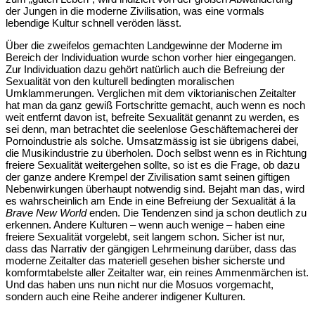
der Jungen in die moderne Zivilisation, was eine vormals
lebendige Kultur schnell veröden lässt.
Über die zweifelos gemachten Landgewinne der Moderne im
Bereich der Individuation wurde schon vorher hier eingegangen.
Zur Individuation dazu gehört natürlich auch die Befreiung der
Sexualität von den kulturell bedingten moralischen
Umklammerungen. Verglichen mit dem viktorianischen Zeitalter
hat man da ganz gewiß Fortschritte gemacht, auch wenn es noch
weit entfernt davon ist, befreite Sexualität genannt zu werden, es
sei denn, man betrachtet die seelenlose Geschäftemacherei der
Pornoindustrie als solche. Umsatzmässig ist sie übrigens dabei,
die Musikindustrie zu überholen. Doch selbst wenn es in Richtung
freiere Sexualität weitergehen sollte, so ist es die Frage, ob dazu
der ganze andere Krempel der Zivilisation samt seinen giftigen
Nebenwirkungen überhaupt notwendig sind. Bejaht man das, wird
es wahrscheinlich am Ende in eine Befreiung der Sexualität á la
Brave New World
enden. Die Tendenzen sind ja schon deutlich zu
erkennen. Andere Kulturen – wenn auch wenige – haben eine
freiere Sexualität vorgelebt, seit langem schon. Sicher ist nur,
dass das Narrativ der gängigen Lehrmeinung darüber, dass das
moderne Zeitalter das materiell gesehen bisher sicherste und
komformtabelste aller Zeitalter war, ein reines Ammenmärchen ist.
Und das haben uns nun nicht nur die Mosuos vorgemacht,
sondern auch eine Reihe anderer indigener Kulturen.