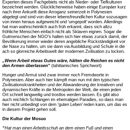
Experten dieses Fachgebiets nicht als Nieder- oder Tiefkulturen
bezeichnet werden. Glücklicherweise haben einige Europäer kurz
nach ihrer Ankunft diese Arroganz seinerzeit in Polynesien
abgelegt und sind von dieser lebensfreundlichen Kultur sozusagen
von innen heraus aufgeweicht und ‘umgepolt’ worden. Allerdings
hat man wahrscheinlich auch früh erkannt, dass sich allzu
fröhliche Menschen einfach nicht als Sklaven eignen. Sogar die
Gutmenschen der NGO’s halten sich hier etwas zurück damit, der
Bevölkerung immer wieder deren angebliche Rückständigkeit vor
die Nase zu halten, um sie dann via Ausbildung und Schule in die
ach so glorreiche Arbeitswelt der modernen Zvilisation zu locken.
„Wenn Arbeit etwas Gutes wäre, hätten die Reichen es nicht
den Armen überlassen“
(tahitianisches Sprichwort)
Hunger und Armut sind zwar immer noch Fremdworte in
Polynesien. Aber auch hier kämpft man nun mit den typischen
Zivilisationskrankheiten und der Abwanderung der kreativen und
dynamischen Kräfte in die Metropolen der Welt, die einen jeden
Ort schnell langweilig und trostlos werden lassen. Es gibt also
auch reichlich Schlangen im ehemaligen Paradies, so dass man
hier nicht unbedingt von dem ‘guten Leben’ reden kann, um das es
in diesem Projekt gehen soll.
Die Kultur der Mosuo
“
Hat man einen Arbeitsschuh an dem einen Fuß und einen