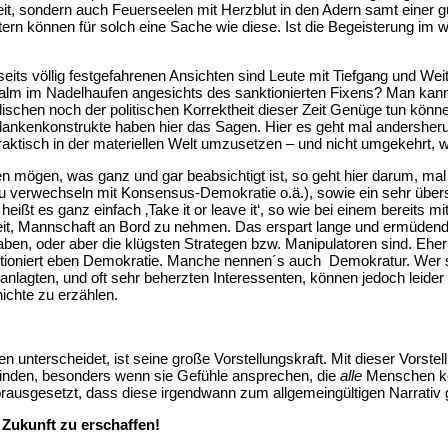
keit, sondern auch Feuerseelen mit Herzblut in den Adern samt einer
rn können für solch eine Sache wie diese. Ist die Begeisterung im 
eits völlig festgefahrenen Ansichten sind Leute mit Tiefgang und Weit
lm im Nadelhaufen angesichts des sanktionierten Fixens? Man kann
lischen noch der politischen Korrektheit dieser Zeit Genüge tun kö
dankenkonstrukte haben hier das Sagen. Hier es geht mal andersheru
aktisch in der materiellen Welt umzusetzen – und nicht umgekehrt, w
 mögen, was ganz und gar beabsichtigt ist, so geht hier darum, ma
 zu verwechseln mit Konsensus-Demokratie o.ä.), sowie ein sehr üb
ißt es ganz einfach ‚Take it or leave it‘, so wie bei einem bereits 
ereit, Mannschaft an Bord zu nehmen. Das erspart lange und ermüden
aben, oder aber die klügsten Strategen bzw. Manipulatoren sind. Eher
tioniert eben Demokratie. Manche nennen´s auch Demokratur. Wer si
nlagten, und oft sehr beherzten Interessenten, können jedoch leider 
chte zu erzählen.
terscheidet, ist seine große Vorstellungskraft. Mit dieser Vorstel
inden, besonders wenn sie Gefühle ansprechen, die
alle
Menschen ken
, vorausgesetzt, dass diese irgendwann zum allgemeingültigen Na
 Zukunft zu erschaffen!