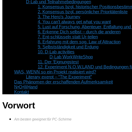
D-Lab und Teilnahmebedingungen
1. Konsensus bzgl. historischer Positionsbesti
2. Konsensus bzgl. persönlicher Prioritätenliste
3. The Hero’s Journey
4. You can’t always get what you want
5. Lust auf Forschung, Abenteuer, Entfaltung un
6. Erkenne Dich selbst – durch die anderen
7. Ent-schlüsseln statt Ur-teilen
8. Erfahrung mit dem sog. Law of Attraction
9. Selbstständigkeit und Erdung
10. D-Lab activities
D-Lab WorkWriteShop
11. Der ‘Eignungstest
12. Experiment N.O.W.LAND und Bedingungen fü
WAS, WENN so ein Projekt realisiert wird?
Literary exerpt – “The Experiment”
Das Phänomen der erschaffenden Aufmerksamkeit
N•O•W•land
Kontakt
Vorwort
Am besten geeignet für PC-Schirme