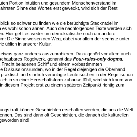
 guten Portion Intuition und gesundem Menschenverstand im
wahrsten Sinne des Wortes erst geweckt, wird sich der Rest
blick so schwer zu finden wie die berüchtigte Stecknadel im
 es wohl schon ahnen. Auch die nachfolgenden Texte werden sich
nnen. Hier geht es weder um demokratische noch um andere
m: Die Sinne weisen den Weg, dabei vor allem der sechste unter
ie üblich in unserer Kultur.
l etwas ganz anderes auszuprobieren. Dazu gehört vor allem auch
erschaubares Regelwerk, genannt das
Four-rules-only dogma.
mit Fracht beladenen Schiff und einem vorbestimmten
de Diskussionsrunden, wo in der Regel diejenigen die Oberhand
 praktisch und sinnlich veranlagte Leute suchen in der Regel schon
ch in so einer Herrschaftsform zuhause fühlt, wird sich kaum von
in diesem Projekt erst zu einem späteren Zeitpunkt richtig zum
lungskraft können Geschichten erschaffen werden, die uns die Welt
nen. Das sind dann oft Geschichten, die danach die kulturellen
rrativ geworden sind!