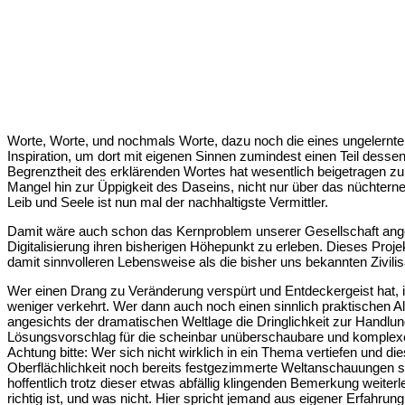
Worte, Worte, und nochmals Worte, dazu noch die eines ungelernte
Inspiration, um dort mit eigenen Sinnen zumindest einen Teil dess
Begrenztheit des erklärenden Wortes hat wesentlich beigetragen z
Mangel hin zur Üppigkeit des Daseins, nicht nur über das nüchtern
Leib und Seele ist nun mal der nachhaltigste Vermittler.
Damit wäre auch schon das Kernproblem unserer Gesellschaft angespr
Digitalisierung ihren bisherigen Höhepunkt zu erleben. Dieses Projek
damit sinnvolleren Lebensweise als die bisher uns bekannten Zivili
Wer einen Drang zu Veränderung verspürt und Entdeckergeist hat, i
weniger verkehrt. Wer dann auch noch einen sinnlich praktischen A
angesichts der dramatischen Weltlage die Dringlichkeit zur Handlun
Lösungsvorschlag für die scheinbar unüberschaubare und komplexe P
Achtung bitte: Wer sich nicht wirklich in ein Thema vertiefen und d
Oberflächlichkeit noch bereits festgezimmerte Weltanschauungen si
hoffentlich trotz dieser etwas abfällig klingenden Bemerkung weit
richtig ist, und was nicht. Hier spricht jemand aus eigener Erfahrun