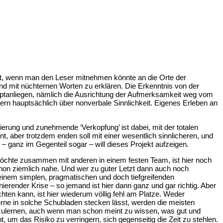
rt, wenn man den Leser mitnehmen könnte an die Orte der
nd mit nüchternen Worten zu erklären. Die Erkenntnis von der
uptanliegen, nämlich die Ausrichtung der Aufmerksamkeit weg vom
ern hauptsächlich über nonverbale Sinnlichkeit. Eigenes Erleben an
ierung und zunehmende ‘Verkopfung’ ist dabei, mit der totalen
nt, aber trotzdem enden soll mit einer wesentlich sinnlicheren, und
s – ganz im Gegenteil sogar – will dieses Projekt aufzeigen.
 möchte zusammen mit anderen in einem festen Team, ist hier noch
chon ziemlich nahe. Und wer zu guter Letzt dann auch noch
n einem simplen, pragmatischen und doch tiefgreifenden
render Krise – so jemand ist hier dann ganz und gar richtig. Aber
hten kann, ist hier wiederum völlig fehl am Platze. Weder
erne in solche Schubladen stecken lässt, werden die meisten
dazulernen, auch wenn man schon meint zu wissen, was gut und
t, um das Risiko zu verringern, sich gegenseitig die Zeit zu stehlen.