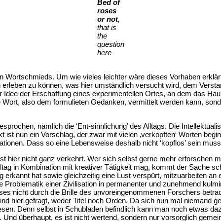
Bed of
roses
or not
,
that is
the
question
here
n Wortschmieds. Um wie vieles leichter wäre dieses Vorhaben erklä
en erleben zu können, was hier umständlich versucht wird, dem Versta
ur Idee der Erschaffung eines experimentellen Ortes, an dem das Ha
e Wort, also dem formulieten Gedanken, vermittelt werden kann, sond
ochen, nämlich die ‘Ent-sinnlichung’ des Alltags. Die Intellektualis
t ist nun ein Vorschlag, der zwar mit vielen ‚verkopften‘ Worten begin
sationen. Dass so eine Lebensweise deshalb nicht ‘kopflos’ sein mus
st hier nicht ganz verkehrt. Wer sich selbst gerne mehr erforschen
lltag in Kombination mit kreativer Tätigkeit mag, kommt der Sache s
g erkannt hat sowie gleichzeitig eine Lust verspürt, mitzuarbeiten a
roblematik einer Zivilisation in permanenter und zunehmend kulminie
ieses nicht durch die Brille des unvoreingenommenen Forschers betrac
nd hier gefragt, weder Titel noch Orden. Da sich nun mal niemand g
erlesen. Denn selbst in Schubladen befindlich kann man noch etwas 
g. Und überhaupt, es ist nicht wertend, sondern nur vorsorglich gemein