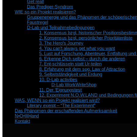
Get real!
Das Prediger-Syndrom
WIE so ein Projekt realisieren?
Gruppenenergie und das Phänomen der schöperische
Faustregel
D-Lab und Teilnahmebedingungen
1. Konsensus bzgl. historischer Positionsbesti
2. Konsensus bzgl. persönlicher Prioritätenliste
3. The Hero’s Journey
4. You can’t always get what you want
5. Lust auf Forschung, Abenteuer, Entfaltung un
6. Erkenne Dich selbst – durch die anderen
7. Ent-schlüsseln statt Ur-teilen
8. Erfahrung mit dem sog. Law of Attraction
9. Selbstständigkeit und Erdung
10. D-Lab activities
D-Lab WorkWriteShop
11. Der ‘Eignungstest
12. Experiment N.O.W.LAND und Bedingungen fü
WAS, WENN so ein Projekt realisiert wird?
Literary exerpt – “The Experiment”
Das Phänomen der erschaffenden Aufmerksamkeit
N•O•W•land
Kontakt