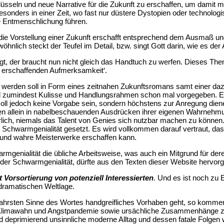
chlüsseln und neue Narrative für die Zukunft zu erschaffen, um damit
sonders in einer Zeit, wo fast nur düstere Dystopien oder technolog
e Entmenschlichung führen.
ie Vorstellung einer Zukunft erschafft entsprechend dem Ausmaß und 
öhnlich steckt der Teufel im Detail, bzw. singt Gott darin, wie es d
t, der braucht nun nicht gleich das Handtuch zu werfen. Dieses The
erschaffenden Aufmerksamkeit‘.
ht werden soll in Form eines zeitnahen Zukunftsromans samt einer da
d zumindest Kulisse und Handlungsrahmen schon mal vorgegeben. Ei
 soll jedoch keine Vorgabe sein, sondern höchstens zur Anregung dienen
nen allein in nabelbeschauenden Ausdrücken ihrer eigenen Wahrnehm
rlich, niemals das Talent von Genies sich nutzbar machen zu können.
og. Schwarmgenialität gesetzt. Es wird vollkommen darauf vertraut, d
en und wahre Meisterwerke erschaffen kann.
mgenialität die übliche Arbeitsweise, was auch ein Mitgrund für der
t der Schwarmgenialität, dürfte aus den Texten dieser Website hervor
 Vorsortierung von potenziell Interessierten
. Und es ist noch zu 
er dramatischen Weltlage.
hrsten Sinne des Wortes handgreifliches Vorhaben geht, so kommen er
, Klimawahn und Angstpandemie sowie ursächliche Zusammenhänge z
d deprimierend unsinnliche moderne Alltag und dessen fatale Folgen 