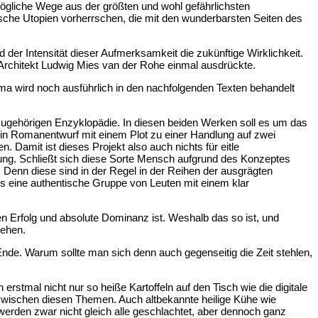
 mögliche Wege aus der größten und wohl gefährlichsten
ische Utopien vorherrschen, die mit den wunderbarsten Seiten des
der Intensität dieser Aufmerksamkeit die zukünftige Wirklichkeit.
er Architekt Ludwig Mies van der Rohe einmal ausdrückte.
ma wird noch ausführlich in den nachfolgenden Texten behandelt
zugehörigen Enzyklopädie. In diesen beiden Werken soll es um das
n Romanentwurf mit einem Plot zu einer Handlung auf zwei
. Damit ist dieses Projekt also auch nichts für eitle
ung. Schließt sich diese Sorte Mensch aufgrund des Konzeptes
 Denn diese sind in der Regel in der Reihen der ausgrägten
ass eine authentische Gruppe von Leuten mit einem klar
en Erfolg und absolute Dominanz ist. Weshalb das so ist, und
gehen.
Ende. Warum sollte man sich denn auch gegenseitig die Zeit stehlen,
stmal nicht nur so heiße Kartoffeln auf den Tisch wie die digitale
wischen diesen Themen. Auch altbekannte heilige Kühe wie
werden zwar nicht gleich alle geschlachtet, aber dennoch ganz