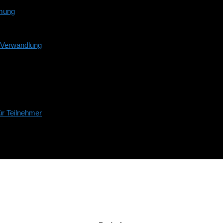
mmung
d Verwandlung
r Teilnehmer