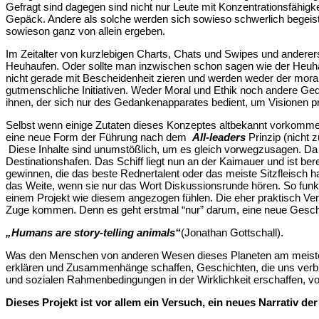
Gefragt sind dagegen sind nicht nur Leute mit Konzentrationsfähig
Gepäck. Andere als solche werden sich sowieso schwerlich begeiste
sowieson ganz von allein ergeben.
Im Zeitalter von kurzlebigen Charts, Chats und Swipes und anderers
Heuhaufen. Oder sollte man inzwischen schon sagen wie der Heuha
nicht gerade mit Bescheidenheit zieren und werden weder der mora
gutmenschliche Initiativen. Weder Moral und Ethik noch andere Ge
ihnen, der sich nur des Gedankenapparates bedient, um Visionen pr
Selbst wenn einige Zutaten dieses Konzeptes altbekannt vorkommen
eine neue Form der Führung nach dem
All-leaders
Prinzip (nicht
Diese Inhalte sind unumstößlich, um es gleich vorwegzusagen. Da he
Destinationshafen. Das Schiff liegt nun an der Kaimauer und ist b
gewinnen, die das beste Rednertalent oder das meiste Sitzfleisch h
das Weite, wenn sie nur das Wort Diskussionsrunde hören. So funk
einem Projekt wie diesem angezogen fühlen. Die eher praktisch Vera
Zuge kommen. Denn es geht erstmal “nur” darum, eine neue Geschi
„Humans are story-telling animals“
(Jonathan Gottschall).
Was den Menschen von anderen Wesen dieses Planeten am meisten un
erklären und Zusammenhänge schaffen, Geschichten, die uns verb
und sozialen Rahmenbedingungen in der Wirklichkeit erschaffen
D
ieses Projekt ist
vor allem
ein Versuch, ein neues Narrativ der