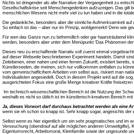
Nichts ist dringender als alte Narrative der Vergangenheit zu ents
Gesellschaftskrise seit Menschengedenken aufzuzeigen. Das gilt be
menschlichen Wesens nicht mehr viel zu tun haben und in die total
Die gedankliche, besonders aber die sinnliche Aufmerksamkeit auf d
So einfach ist das – aber nur im Prinzip, wohlgemerkt! Denn wie gew
Für wen das Ganze nun zu befremdlich oder gar haarsträubend kling
werden, besonders aber unter dem Menüpunkt ‘Das Phänomen der 
Dieses neu zu erschaffende Narrativ soll zuerst einmal vorgebrac
auf dieser Webseite beschriebenen Experiment handeln. Damit sin
Zeitebenen, einer nahen und einer fernen Zukunft, existiert bereits,
Künstlerseelen, die meinen, sich nur vollkommen entfalten zu kön
vom gemeinschaftlcihem Arbeiten von selbst aus, riskiert man natü
Individualisten angesiedelt. Doch in diesem Projekt wird auf die s
ausgerichteten Fokus eine große Menge kreativer Kräfte freisetz
Im technisch-wissenschaftlichen Bereich ist die Nutzung der Schwar
weshalb es nicht so üblich ist im künstlerisch-kreativen Bereich mi
Ja, dieses Vorwort darf durchaus betrachtet werden als eine Art
wenn sie eh schon so knapp ist. Sehr knapp sogar, angesichts d
Selbst wenn es hier eigentlich um ein sehr pragmatisches und im wa
Verseuchung (obendrauf auf alle möglichen anderen Umweltgifte)
Eigentumsrecht, Arbeitsmoral, Kleinfamilie sowie der ungesunde un