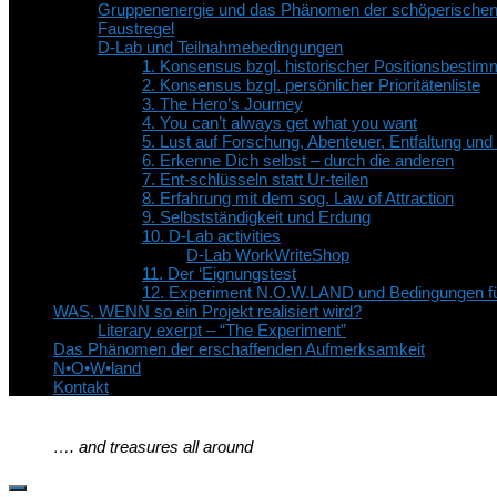
Gruppenenergie und das Phänomen der schöperische
Faustregel
D-Lab und Teilnahmebedingungen
1. Konsensus bzgl. historischer Positionsbesti
2. Konsensus bzgl. persönlicher Prioritätenliste
3. The Hero’s Journey
4. You can’t always get what you want
5. Lust auf Forschung, Abenteuer, Entfaltung un
6. Erkenne Dich selbst – durch die anderen
7. Ent-schlüsseln statt Ur-teilen
8. Erfahrung mit dem sog. Law of Attraction
9. Selbstständigkeit und Erdung
10. D-Lab activities
D-Lab WorkWriteShop
11. Der ‘Eignungstest
12. Experiment N.O.W.LAND und Bedingungen fü
WAS, WENN so ein Projekt realisiert wird?
Literary exerpt – “The Experiment”
Das Phänomen der erschaffenden Aufmerksamkeit
N•O•W•land
Kontakt
…. and treasures all around