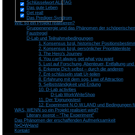
Schlüsselwort ALLTAG
Das gute Leben
Get real!
Das Prediger-Syndrom
WIE so ein Projekt realisieren?
Gruppenenergie und das Phänomen der schöperische
Faustregel
D-Lab und Teilnahmebedingungen
1. Konsensus bzgl. historischer Positionsbesti
2. Konsensus bzgl. persönlicher Prioritätenliste
3. The Hero’s Journey
4. You can’t always get what you want
5. Lust auf Forschung, Abenteuer, Entfaltung un
6. Erkenne Dich selbst – durch die anderen
7. Ent-schlüsseln statt Ur-teilen
8. Erfahrung mit dem sog. Law of Attraction
9. Selbstständigkeit und Erdung
10. D-Lab activities
D-Lab WorkWriteShop
11. Der ‘Eignungstest
12. Experiment N.O.W.LAND und Bedingungen fü
WAS, WENN so ein Projekt realisiert wird?
Literary exerpt – “The Experiment”
Das Phänomen der erschaffenden Aufmerksamkeit
N•O•W•land
Kontakt