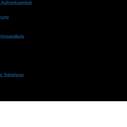
n Aufmerksamkeit
mmung
d Verwandlung
r Teilnehmer