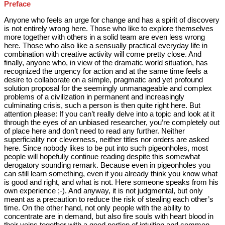
Preface
Anyone who feels an urge for change and has a spirit of discovery
is not entirely wrong here. Those who like to explore themselves
more together with others in a solid team are even less wrong
here. Those who also like a sensually practical everyday life in
combination with creative activity will come pretty close. And
finally, anyone who, in view of the dramatic world situation, has
recognized the urgency for action and at the same time feels a
desire to collaborate on a simple, pragmatic and yet profound
solution proposal for the seemingly unmanageable and complex
problems of a civilization in permanent and increasingly
culminating crisis, such a person is then quite right here. But
attention please: If you can’t really delve into a topic and look at it
through the eyes of an unbiased researcher, you’re completely out
of place here and don’t need to read any further. Neither
superficiality nor cleverness, neither titles nor orders are asked
here. Since nobody likes to be put into such pigeonholes, most
people will hopefully continue reading despite this somewhat
derogatory sounding remark. Because even in pigeonholes you
can still learn something, even if you already think you know what
is good and right, and what is not. Here someone speaks from his
own experience ;-). And anyway, it is not judgmental, but only
meant as a precaution to reduce the risk of stealing each other’s
time. On the other hand, not only people with the ability to
concentrate are in demand, but also fire souls with heart blood in
their veins together with a good portion of intuition and common