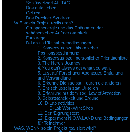
Schlüsselwort ALLTAG
Das gute Leben
Get real!
Das Prediger-Syndrom
WIE so ein Projekt realisieren?
Gruppenenergie und das Phänomen der
schöperischen Aufmerksamkeit
Faustregel
D-Lab und Teilnahmebedingungen
1. Konsensus bzgl. historischer
Positionsbestimmung
2. Konsensus bzgl. persönlicher Prioritätenliste
3. The Hero’s Journey
4. You can’t always get what you want
5. Lust auf Forschung, Abenteuer, Entfaltung
und Verwandlung
6. Erkenne Dich selbst – durch die anderen
7. Ent-schlüsseln statt Ur-teilen
8. Erfahrung mit dem sog. Law of Attraction
9. Selbstständigkeit und Erdung
10. D-Lab activities
D-Lab WorkWriteShop
11. Der ‘Eignungstest
12. Experiment N.O.W.LAND und Bedingungen
für Teilnehmer
WAS, WENN so ein Projekt realisiert wird?