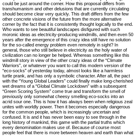
could be just around the corner. How this proposal differs from
transhumanism and other delusions that are currently circulating
should become clear very quickly. This draft differs from the few
other concrete visions of the future from the more alternative
corner by the fact that it is consistently thought logically to the end.
Who wants to see beautiful landscapes disfigured with such
moronic ideas as electricity-producing windmills, and then even 50
years after the emergence of this crazy idea still have no solution
for the so-called energy problem even remotely in sight? In
general, those who still believe in electricity as the holy water of
civilization can no longer be helped. Whereas something like this
windmill story in view of the other crazy ideas of the “Climate
Warriors”, or whatever you want to call this modern version of the
“eco-socks” of yesterday today, almost looks like a harmless
turtle prank, and has only a symbolic character. After all, the pact
with the “Young Global Leaders” could finally make long-cherished
wet dreams of a “Global Climate Lockdown” with a subsequent
“Green Scoring System” come true and transform the smell of
previously only somewhat cheesy smelling eco-socks into an
acrid sour one. This is how it has always been when religious zeal
unites with worldly power. Then it becomes especially dangerous
for the common people, which is increasingly uncertain and
confused. It is and it has never been easy to see through in the
long history of mankind, this game with the partial truths which
every denomination makes use of. Because of course most
people feel that there is more between heaven and earth than what