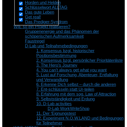
Horden und Helden
Schlüsselwort ALLTAG
Das gute Leben
Get real!
Das Prediger-Syndrom
WIE so ein Projekt realisieren?
Gruppenenergie und das Phänomen der
schöperischen Aufmerksamkeit
Faustregel
D-Lab und Teilnahmebedingungen
1. Konsensus bzgl. historischer
Positionsbestimmung
2. Konsensus bzgl. persönlicher Prioritätenliste
3. The Hero’s Journey
4. You can’t always get what you want
5. Lust auf Forschung, Abenteuer, Entfaltung
und Verwandlung
6. Erkenne Dich selbst – durch die anderen
7. Ent-schlüsseln statt Ur-teilen
8. Erfahrung mit dem sog. Law of Attraction
9. Selbstständigkeit und Erdung
10. D-Lab activities
D-Lab WorkWriteShop
11. Der ‘Eignungstest
12. Experiment N.O.W.LAND und Bedingungen
für Teilnehmer