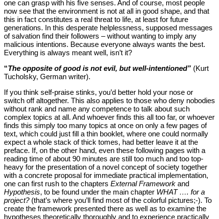
one can grasp with his five senses. And of course, most people
now see that the environment is not at all in good shape, and that
this in fact constitutes a real threat to life, at least for future
generations. In this desperate helplessness, supposed messages
of salvation find their followers – without wanting to imply any
malicious intentions. Because everyone always wants the best.
Everything is always meant well, isn’t it?
“
The opposite of good is not evil, but well-intentioned”
(Kurt
Tucholsky, German writer).
If you think self-praise stinks, you’d better hold your nose or
switch off altogether. This also applies to those who deny nobodies
without rank and name any competence to talk about such
complex topics at all. And whoever finds this all too far, or whoever
finds this simply too many topics at once on only a few pages of
text, which could just fill a thin booklet, where one could normally
expect a whole stack of thick tomes, had better leave it at the
preface. If, on the other hand, even these following pages with a
reading time of about 90 minutes are still too much and too top-
heavy for the presentation of a novel concept of society together
with a concrete proposal for immediate practical implementation,
one can first rush to the chapters
External Framework
and
Hypothesis
, to be found under the main chapter
WHAT …. for a
project?
(that’s where you’ll find most of the colorful pictures;-). To
create the framework presented there as well as to examine the
hypotheses theoretically thoroughly and to experience practically