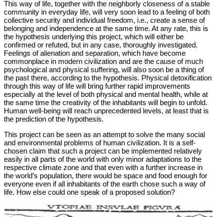
This way of life, together with the neighborly closeness of a stable
community in everyday life, will very soon lead to a feeling of both
collective security and individual freedom, i.e., create a sense of
belonging and independence at the same time. At any rate, this is
the hypothesis underlying this project, which will either be
confirmed or refuted, but in any case, thoroughly investigated.
Feelings of alienation and separation, which have become
commonplace in modern civilization and are the cause of much
psychological and physical suffering, will also soon be a thing of
the past there, according to the hypothesis. Physical detoxification
through this way of life will bring further rapid improvements
especially at the level of both physical and mental health, while at
the same time the creativity of the inhabitants will begin to unfold.
Human well-being will reach unprecedented levels, at least that is
the prediction of the hypothesis.
This project can be seen as an attempt to solve the many social
and environmental problems of human civilization. It is a self-
chosen claim that such a project can be implemented relatively
easily in all parts of the world with only minor adaptations to the
respective climate zone and that even with a further increase in
the world’s population, there would be space and food enough for
everyone even if all inhabitants of the earth chose such a way of
life. How else could one speak of a proposed solution?