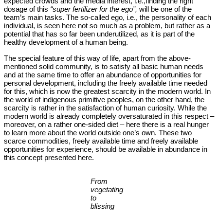
expected crowds and the media interest, i.e.,finding the right
dosage of this
“super fertilizer for the ego”,
will be one of the
team’s main tasks. The so-called ego, i.e., the personality of each
individual, is seen here not so much as a problem, but rather as a
potential that has so far been underutilized, as it is part of the
healthy development of a human being.
The special feature of this way of life, apart from the above-
mentioned solid community, is to satisfy all basic human needs
and at the same time to offer an abundance of opportunities for
personal development, including the freely available time needed
for this, which is now the greatest scarcity in the modern world. In
the world of indigenous primitive peoples, on the other hand, the
scarcity is rather in the satisfaction of human curiosity. While the
modern world is already completely oversaturated in this respect –
moreover, on a rather one-sided diet – here there is a real hunger
to learn more about the world outside one’s own. These two
scarce commodities, freely available time and freely available
opportunities for experience, should be available in abundance in
this concept presented here.
From
vegetating
to
blissing