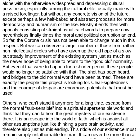
alone with the otherwise widespread and depressing cultural
pessimism, especially among the cultural elite, usually made with
a raised forefinger, but without any concrete vision of the future,
except perhaps a few half-baked and abstract proposals for more
democracy and humanism or the like. Mostly it ends then with
appeals consisting of straight usual catchwords to prepare now
nevertheless finally times the moral and political corruption an end.
So far, the Corona crisis has not been able to change much in this
respect. But we can observe a larger number of those from rather
non-intellectual circles who have given up the old hope of a slow
but steady improvement of the existing system just as much as
the newer hope of being able to return to the “good old” normality.
But even if that were to happen for a shorter period, these people
would no longer be satisfied with that. The shot has been heard,
and bridges to the old normal world have been burned. These are
exactly the people this project is looking for. Clear-sightedness
and the courage of despair are enormous potentials that must be
used.
Others, who can’t stand it anymore for a long time, escape from
the normal “sub-sensible” into a spiritual supersensible world and
think that they can fathom the great mystery of our existence
there. It is an escape into the world of faith, which is against all
other assumptions just like thinking a pure brain activity, and
therefore also just as misleading. This riddle of our existence must
remain simply unfathomable for man. It can never be more than a