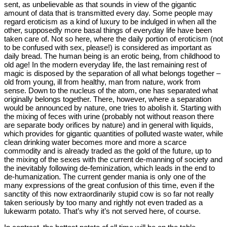
sent, as unbelievable as that sounds in view of the gigantic
amount of data that is transmitted every day. Some people may
regard eroticism as a kind of luxury to be indulged in when all the
other, supposedly more basal things of everyday life have been
taken care of. Not so here, where the daily portion of eroticism (not
to be confused with sex, please!) is considered as important as
daily bread. The human being is an erotic being, from childhood to
old age! In the modern everyday life, the last remaining rest of
magic is disposed by the separation of all what belongs together –
old from young, ill from healthy, man from nature, work from
sense. Down to the nucleus of the atom, one has separated what
originally belongs together. There, however, where a separation
would be announced by nature, one tries to abolish it. Starting with
the mixing of feces with urine (probably not without reason there
are separate body orifices by nature) and in general with liquids,
which provides for gigantic quantities of polluted waste water, while
clean drinking water becomes more and more a scarce
commodity and is already traded as the gold of the future, up to
the mixing of the sexes with the current de-manning of society and
the inevitably following de-feminization, which leads in the end to
de-humanization. The current gender mania is only one of the
many expressions of the great confusion of this time, even if the
sanctity of this now extraordinarily stupid cow is so far not really
taken seriously by too many and rightly not even traded as a
lukewarm potato. That’s why it’s not served here, of course.