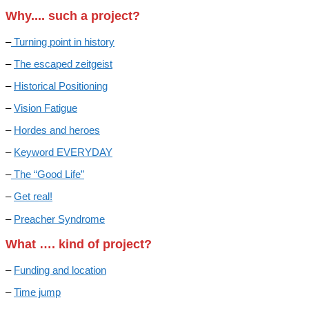
Why.... such a project?
–
Turning point in history
–
The escaped zeitgeist
–
Historical Positioning
–
Vision Fatigue
–
Hordes and heroes
–
Keyword EVERYDAY
–
The “Good Life”
–
Get real!
–
Preacher Syndrome
What …. kind of project?
–
Funding and location
–
Time jump