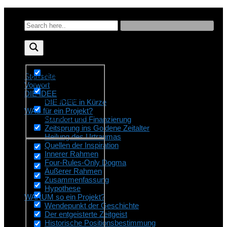
Skip
to
content
More results...
Startseite
Exact matches only
Vorwort
DIE IDEE
Search in title
DIE IDEE in Kürze
WAS für ein Projekt?
Search in content
Standort und Finanzierung
Zeitsprung ins Goldene Zeitalter
Heilung des Urtraumas
Quellen der Inspiration
Innerer Rahmen
Four-Rules-Only Dogma
Äußerer Rahmen
Zusammenfassung
Hypothese
WARUM so ein Projekt?
Wendepunkt der Geschichte
Der entgeisterte Zeitgeist
Historische Positionsbestimmung