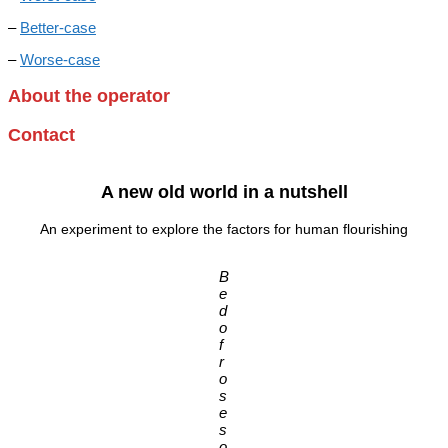
–
Better-case
–
Worse-case
About the operator
Contact
A new old world in a nutshell
An experiment to explore the factors for human flourishing
B
e
d
o
f
r
o
s
e
s
o