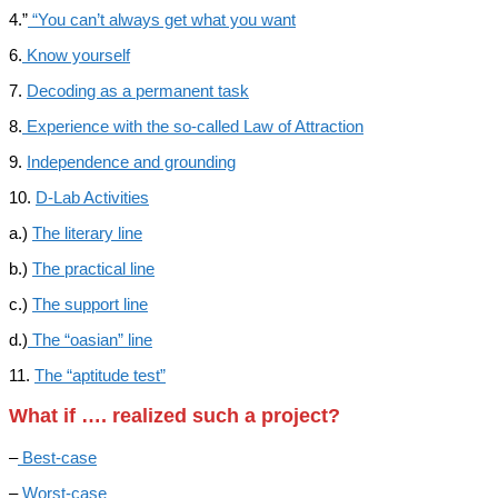
4.”
“You can’t always get what you want
6.
Know yourself
7.
Decoding as a permanent task
8.
Experience with the so-called Law of Attraction
9.
Independence and grounding
10.
D-Lab Activities
a.)
The literary line
b.)
The practical line
c.)
The support line
d.)
The “oasian” line
11.
The “aptitude test”
What if …. realized such a project?
–
Best-case
–
Worst-case