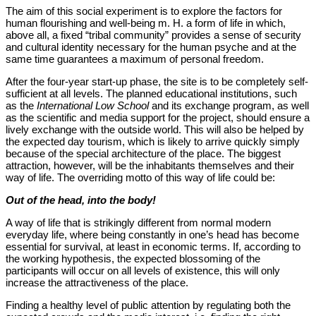
The aim of this social experiment is to explore the factors for
human flourishing and well-being m. H. a form of life in which,
above all, a fixed “tribal community” provides a sense of security
and cultural identity necessary for the human psyche and at the
same time guarantees a maximum of personal freedom.
After the four-year start-up phase, the site is to be completely self-
sufficient at all levels. The planned educational institutions, such
as the
International Low School
and its exchange program, as well
as the scientific and media support for the project, should ensure a
lively exchange with the outside world. This will also be helped by
the expected day tourism, which is likely to arrive quickly simply
because of the special architecture of the place. The biggest
attraction, however, will be the inhabitants themselves and their
way of life. The overriding motto of this way of life could be:
Out of the head, into the body!
A way of life that is strikingly different from normal modern
everyday life, where being constantly in one’s head has become
essential for survival, at least in economic terms. If, according to
the working hypothesis, the expected blossoming of the
participants will occur on all levels of existence, this will only
increase the attractiveness of the place.
Finding a healthy level of public attention by regulating both the