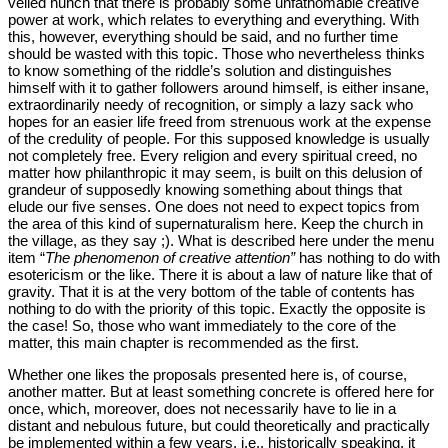
veiled hunch that there is probably some unfathomable creative
power at work, which relates to everything and everything. With
this, however, everything should be said, and no further time
should be wasted with this topic. Those who nevertheless thinks
to know something of the riddle’s solution and distinguishes
himself with it to gather followers around himself, is either insane,
extraordinarily needy of recognition, or simply a lazy sack who
hopes for an easier life freed from strenuous work at the expense
of the credulity of people. For this supposed knowledge is usually
not completely free. Every religion and every spiritual creed, no
matter how philanthropic it may seem, is built on this delusion of
grandeur of supposedly knowing something about things that
elude our five senses. One does not need to expect topics from
the area of this kind of supernaturalism here. Keep the church in
the village, as they say ;). What is described here under the menu
item “
The phenomenon of creative attention”
has nothing to do with
esotericism or the like. There it is about a law of nature like that of
gravity. That it is at the very bottom of the table of contents has
nothing to do with the priority of this topic. Exactly the opposite is
the case! So, those who want immediately to the core of the
matter, this main chapter is recommended as the first.
Whether one likes the proposals presented here is, of course,
another matter. But at least something concrete is offered here for
once, which, moreover, does not necessarily have to lie in a
distant and nebulous future, but could theoretically and practically
be implemented within a few years, i.e., historically speaking, it