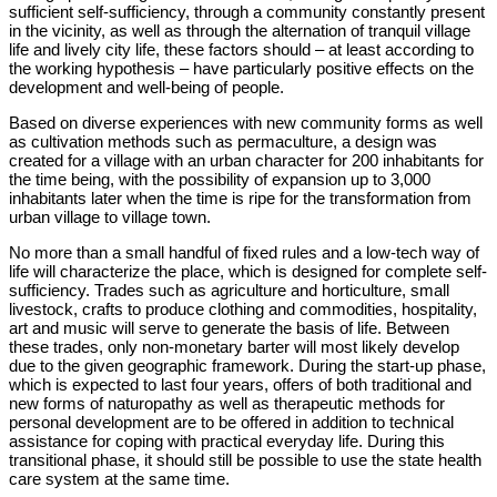
sufficient self-sufficiency, through a community constantly present
in the vicinity, as well as through the alternation of tranquil village
life and lively city life, these factors should – at least according to
the working hypothesis – have particularly positive effects on the
development and well-being of people.
Based on diverse experiences with new community forms as well
as cultivation methods such as permaculture, a design was
created for a village with an urban character for 200 inhabitants for
the time being, with the possibility of expansion up to 3,000
inhabitants later when the time is ripe for the transformation from
urban village to village town.
No more than a small handful of fixed rules and a low-tech way of
life will characterize the place, which is designed for complete self-
sufficiency. Trades such as agriculture and horticulture, small
livestock, crafts to produce clothing and commodities, hospitality,
art and music will serve to generate the basis of life. Between
these trades, only non-monetary barter will most likely develop
due to the given geographic framework. During the start-up phase,
which is expected to last four years, offers of both traditional and
new forms of naturopathy as well as therapeutic methods for
personal development are to be offered in addition to technical
assistance for coping with practical everyday life. During this
transitional phase, it should still be possible to use the state health
care system at the same time.