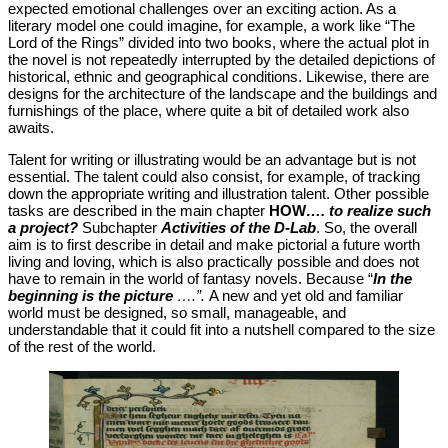
expected emotional challenges over an exciting action. As a
literary model one could imagine, for example, a work like “The
Lord of the Rings” divided into two books, where the actual plot in
the novel is not repeatedly interrupted by the detailed depictions of
historical, ethnic and geographical conditions. Likewise, there are
designs for the architecture of the landscape and the buildings and
furnishings of the place, where quite a bit of detailed work also
awaits.
Talent for writing or illustrating would be an advantage but is not
essential. The talent could also consist, for example, of tracking
down the appropriate writing and illustration talent. Other possible
tasks are described in the main chapter
HOW
…. to realize such
a project?
Subchapter
Activities of the D-Lab
. So, the overall
aim is to first describe in detail and make pictorial a future worth
living and loving, which is also practically possible and does not
have to remain in the world of fantasy novels. Because “
In the
beginning is the picture
….”.
A new and yet old and familiar
world must be designed, so small, manageable, and
understandable that it could fit into a nutshell compared to the size
of the rest of the world.