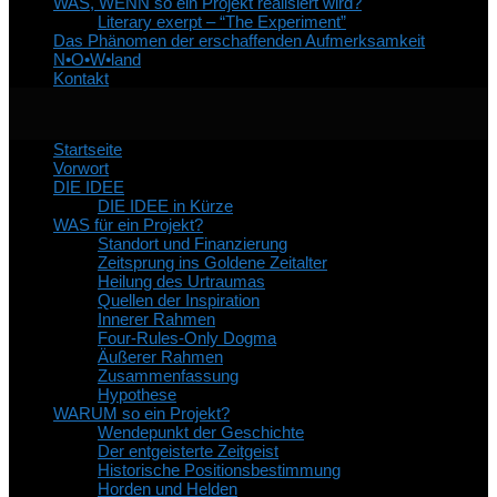
WAS, WENN so ein Projekt realisiert wird?
Literary exerpt – “The Experiment”
Das Phänomen der erschaffenden Aufmerksamkeit
N•O•W•land
Kontakt
Startseite
Vorwort
DIE IDEE
DIE IDEE in Kürze
WAS für ein Projekt?
Standort und Finanzierung
Zeitsprung ins Goldene Zeitalter
Heilung des Urtraumas
Quellen der Inspiration
Innerer Rahmen
Four-Rules-Only Dogma
Äußerer Rahmen
Zusammenfassung
Hypothese
WARUM so ein Projekt?
Wendepunkt der Geschichte
Der entgeisterte Zeitgeist
Historische Positionsbestimmung
Horden und Helden