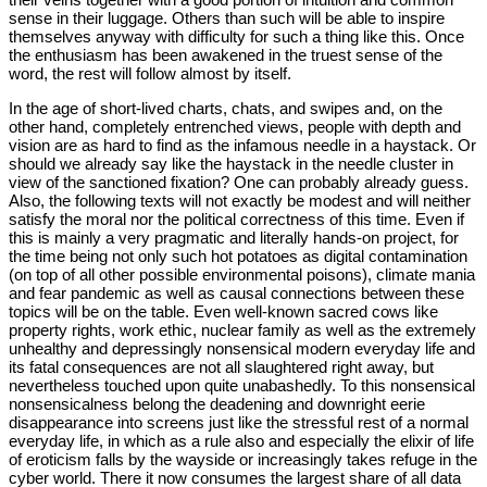
sense in their luggage. Others than such will be able to inspire
themselves anyway with difficulty for such a thing like this. Once
the enthusiasm has been awakened in the truest sense of the
word, the rest will follow almost by itself.
In the age of short-lived charts, chats, and swipes and, on the
other hand, completely entrenched views, people with depth and
vision are as hard to find as the infamous needle in a haystack. Or
should we already say like the haystack in the needle cluster in
view of the sanctioned fixation? One can probably already guess.
Also, the following texts will not exactly be modest and will neither
satisfy the moral nor the political correctness of this time. Even if
this is mainly a very pragmatic and literally hands-on project, for
the time being not only such hot potatoes as digital contamination
(on top of all other possible environmental poisons), climate mania
and fear pandemic as well as causal connections between these
topics will be on the table. Even well-known sacred cows like
property rights, work ethic, nuclear family as well as the extremely
unhealthy and depressingly nonsensical modern everyday life and
its fatal consequences are not all slaughtered right away, but
nevertheless touched upon quite unabashedly. To this nonsensical
nonsensicalness belong the deadening and downright eerie
disappearance into screens just like the stressful rest of a normal
everyday life, in which as a rule also and especially the elixir of life
of eroticism falls by the wayside or increasingly takes refuge in the
cyber world. There it now consumes the largest share of all data