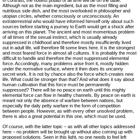
In contrast, the hottest potato of all time will be on the table.
Although not as the main ingredient, but as the most filling and
nutritious side dish, and the most overlooked in philosopher and
utopian circles, whether consciously or unconsciously. An
extraterrestrial who would have informed himself only about such
sources before starting a journey to Earth would get a shock after
arriving on this planet. The ancient and most momentous problem
of all times of the sexual instinct, which is usually already
suppressed in childhood and therefore mostly insufficiently lived
out in adult life, will therefore fill some lines here. It is the strongest
and most feared force in almost all cultures. It is probably the most
difficult to handle and therefore the most suppressed elemental
force. Accordingly, many problems arise from it, mostly hidden
under the normative surface, where it then does its uncanny
secret work. It is not by chance also the force which creates new
life. What could be stronger than that? And what does it say about
human cultivation that this force must be permanently
suppressed? There will be no peace on earth until this mighty
elemental force can flow in healthy channels. By peace on earth is
meant not only the absence of warfare between nations, but
especially the daily petty warfare in the form of competition
between people. However, as with every other unsolved problem,
there is also a great potential in this one, which must be used.
Of course, with the latter topic – as with all other topics addressed
here – no problem will be brought up without also coming up with
proposed solutions. Seen in this light, no one needs to feel left