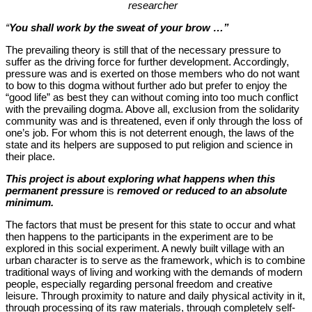
researcher
“
You shall work by the sweat of your brow …”
The prevailing theory is still that of the necessary pressure to
suffer as the driving force for further development. Accordingly,
pressure was and is exerted on those members who do not want
to bow to this dogma without further ado but prefer to enjoy the
“good life” as best they can without coming into too much conflict
with the prevailing dogma. Above all, exclusion from the solidarity
community was and is threatened, even if only through the loss of
one’s job. For whom this is not deterrent enough, the laws of the
state and its helpers are supposed to put religion and science in
their place.
This project is about exploring what happens when this
permanent pressure
is
removed or reduced to an absolute
minimum.
The factors that must be present for this state to occur and what
then happens to the participants in the experiment are to be
explored in this social experiment. A newly built village with an
urban character is to serve as the framework, which is to combine
traditional ways of living and working with the demands of modern
people, especially regarding personal freedom and creative
leisure. Through proximity to nature and daily physical activity in it,
through processing of its raw materials, through completely self-