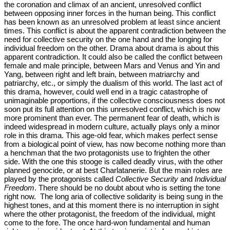
the coronation and climax of an ancient, unresolved conflict
between opposing inner forces in the human being. This conflict
has been known as an unresolved problem at least since ancient
times. This conflict is about the apparent contradiction between the
need for collective security on the one hand and the longing for
individual freedom on the other. Drama about drama is about this
apparent contradiction. It could also be called the conflict between
female and male principle, between Mars and Venus and Yin and
Yang, between right and left brain, between matriarchy and
patriarchy, etc., or simply the dualism of this world. The last act of
this drama, however, could well end in a tragic catastrophe of
unimaginable proportions, if the collective consciousness does not
soon put its full attention on this unresolved conflict, which is now
more prominent than ever. The permanent fear of death, which is
indeed widespread in modern culture, actually plays only a minor
role in this drama. This age-old fear, which makes perfect sense
from a biological point of view, has now become nothing more than
a henchman that the two protagonists use to frighten the other
side. With the one this stooge is called deadly virus, with the other
planned genocide, or at best Charlatanerie. But the main roles are
played by the protagonists called
Collective Security
and
Individual
Freedom
. There should be no doubt about who is setting the tone
right now. The long aria of collective solidarity is being sung in the
highest tones, and at this moment there is no interruption in sight
where the other protagonist, the freedom of the individual, might
come to the fore. The once hard-won fundamental and human