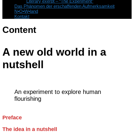
Literary exerpt – “The Experiment”
Das Phänomen der erschaffenden Aufmerksamkeit
N•O•W•land
Kontakt
Content
A new old world in a
nutshell
An experiment to explore human
flourishing
Preface
The idea in a nutshell