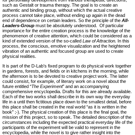
such as Gestalt or trauma therapy. The goal is to create an
authentic and binding group, without which the actual creative
process cannot take place, without ending up again in the dead
end of dependence on certain leaders. So the principle of the
All-
Leaders-Group
must be absolutely understood. Of particular
importance for the entire creation process is the knowledge of the
phenomenon of creative attention, which could be considered as a
kind of extended version of the so-called
Law of Attraction.
In this
process, the conscious, emotive visualization and the heightened
vibration of an authentic and focused group are used to create
physical realities.
It is part of the D-Lab’s fixed program to do physical work together
in gardens, forests, and fields or in kitchens in the morning, while
the afternoon is to be devoted to creative project work. The latter
could consist, for example, of literary work on a novel about the
future entitled “
The Experiment
” and an accompanying
comprehensive encyclopedia. Drafts for this are already available.
Each of the two works shall describe in its own way the everyday
life in a until then fictitious place down to the smallest detail, before
this place shall be created in the real world “as it is written in the
book” ;-). The physical creation of this place is the final goal, the
mission of this project, so to speak. The detailed description of the
circumstances including the expected practical everyday life of the
participants of the experiment will be valid to represent in the
encyclopedia, while the novel is to give rather insight into the