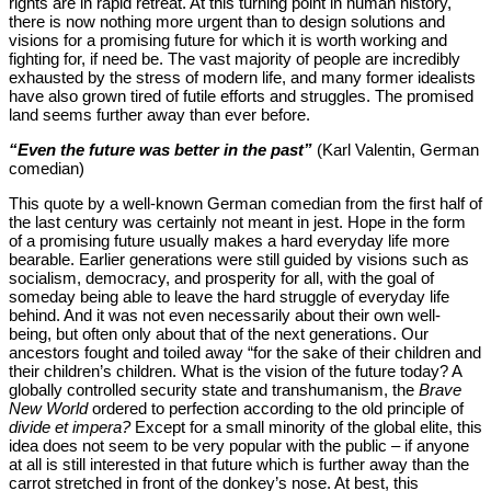
rights are in rapid retreat. At this turning point in human history,
there is now nothing more urgent than to design solutions and
visions for a promising future for which it is worth working and
fighting for, if need be. The vast majority of people are incredibly
exhausted by the stress of modern life, and many former idealists
have also grown tired of futile efforts and struggles. The promised
land seems further away than ever before.
“Even the future was better in the past”
(Karl Valentin, German
comedian)
This quote by a well-known German comedian from the first half of
the last century was certainly not meant in jest. Hope in the form
of a promising future usually makes a hard everyday life more
bearable. Earlier generations were still guided by visions such as
socialism, democracy, and prosperity for all, with the goal of
someday being able to leave the hard struggle of everyday life
behind. And it was not even necessarily about their own well-
being, but often only about that of the next generations. Our
ancestors fought and toiled away “for the sake of their children and
their children’s children. What is the vision of the future today? A
globally controlled security state and transhumanism, the
Brave
New World
ordered to perfection according to the old principle of
divide et impera?
Except for a small minority of the global elite, this
idea does not seem to be very popular with the public – if anyone
at all is still interested in that future which is further away than the
carrot stretched in front of the donkey’s nose. At best, this