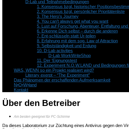
D-Lab und Teilnahmebedingungen
1. Konsensus bzgl. historischer Positionsbesti
2. Konsensus bzgl. persönlicher Prioritätenliste
3. The Hero’s Journey
4. You can’t always get what you want
5. Lust auf Forschung, Abenteuer, Entfaltung un
6. Erkenne Dich selbst – durch die anderen
7. Ent-schlüsseln statt Ur-teilen
8. Erfahrung mit dem sog. Law of Attraction
9. Selbstständigkeit und Erdung
10. D-Lab activities
D-Lab WorkWriteShop
11. Der ‘Eignungstest
12. Experiment N.O.W.LAND und Bedingungen fü
WAS, WENN so ein Projekt realisiert wird?
Literary exerpt – “The Experiment”
Das Phänomen der erschaffenden Aufmerksamkeit
N•O•W•land
Kontakt
Über den Betreiber
Am besten geeignet für PC-Schirme
Da dieses Laboratorium zur Züchtung eines Antivirus gegen den Vir