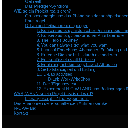
Get real!
Das Prediger-Syndrom
WIE so ein Projekt realisieren?
Gruppenenergie und das Phänomen der schöperische
Faustregel
D-Lab und Teilnahmebedingungen
1. Konsensus bzgl. historischer Positionsbesti
2. Konsensus bzgl. persönlicher Prioritätenliste
3. The Hero’s Journey
4. You can’t always get what you want
5. Lust auf Forschung, Abenteuer, Entfaltung un
6. Erkenne Dich selbst – durch die anderen
7. Ent-schlüsseln statt Ur-teilen
8. Erfahrung mit dem sog. Law of Attraction
9. Selbstständigkeit und Erdung
10. D-Lab activities
D-Lab WorkWriteShop
11. Der ‘Eignungstest
12. Experiment N.O.W.LAND und Bedingungen fü
WAS, WENN so ein Projekt realisiert wird?
Literary exerpt – “The Experiment”
Das Phänomen der erschaffenden Aufmerksamkeit
N•O•W•land
Kontakt