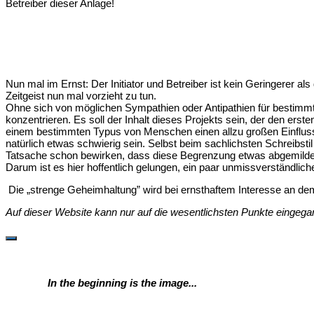
Betreiber dieser Anlage!
Nun mal im Ernst: Der Initiator und Betreiber ist kein Geringerer a
Zeitgeist nun mal vorzieht zu tun.
Ohne sich von möglichen Sympathien oder Antipathien für bestimmte
konzentrieren. Es soll der Inhalt dieses Projekts sein, der den 
einem bestimmten Typus von Menschen einen allzu großen Einfluss
natürlich etwas schwierig sein. Selbst beim sachlichsten Schreibs
Tatsache schon bewirken, dass diese Begrenzung etwas abgemildert 
Darum ist es hier hoffentlich gelungen, ein paar unmissverständlich
Die „strenge Geheimhaltung” wird bei ernsthaftem Interesse an dem
Auf dieser Website kann nur auf die wesentlichsten Punkte eingegan
In the beginning is the image...