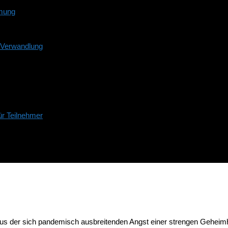
mmung
d Verwandlung
r Teilnehmer
us der sich pandemisch ausbreitenden Angst einer strengen Geheimhal